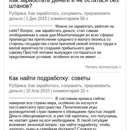
Как заработать деньги и не остаться без
штанов?
Рубрика:
Как заработать, сохранить, приумножить
деньги
| 1 Дек 2015 |
комментариев 56 »
Можно ли заработать работая на
себя? Вопрос, как заработать деньги, стал самым
злободневным в наши дни:Монополизация во всех сферах
производства притеснение среднего и малого бизнеса со
стороны государства стали причиной низкой оплаты труда и
малой вероятности создания прибыльного дела
самому.Простой человек вынужден соглашаться на
предложенные условия, особенно если не имеет ...
Читать полностью »
Как найти подработку: советы
Рубрика:
Как заработать, сохранить, приумножить
деньги
| 10 Апр 2015 |
комментария 32 »
В состоянии кризиса сейчас
наверное все страны мира, особенно он коснулся
постсоветского пространства. Политические игры
руководителей стран привели к обнищанию простых людей.
Деньги обесцениваются, и уже той зарплаты, что получаешь,
не хватает даже на все необходимое. В такой ситуации
возникает резонный вопрос: как найти подработку, чтобы
залатать дыры в семейном бюджете? Сложность ...