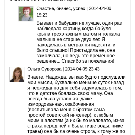
Счастье, бизнес, успех
|
2014-04-09
19:23
Бывает и бабушки не лучше, один раз
наблюдала картину, когда бабуля
крыла трехэтажным матом и толкала
малыша не старше двух лет. Я
находилась в метрах пятидесяти, и
было слышно! Пристыдила ее, она
замолчала, но ведь это временное
решение... Спасибо за пожелания!
Ольга Суворова
|
2014-04-09 23:43
Знаете, Надежда, вы как-будто подслушали
мои мысли, буквально меньше суток назад
я неожиданно для себя задумалась о том,
что в детстве боялась свою маму. Она
всегда была уставшая, даже
измордованная, озабоченная
(воспитывала меня с братом сама -
простой советский инженер), к любым
моим шалостям (а их было маловато, из-за
страха перед ней я была тише воды, ниже
травы) она была очень строга, к тому же по